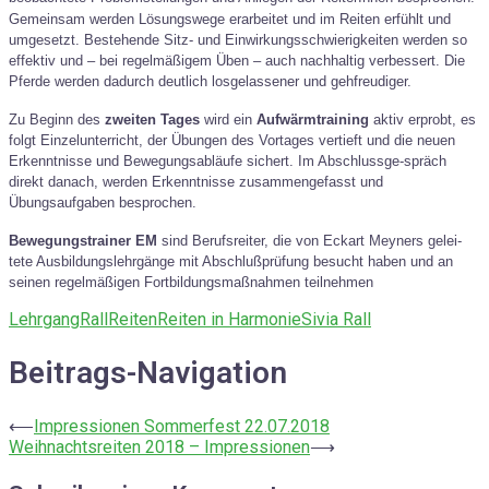
Gemeinsam werden Lösungswege erarbeitet und im Reiten erfühlt und
umgesetzt.
Bestehende Sitz- und Einwirkungsschwierigkeiten werden so
effektiv und – bei regelmäßigem Üben – auch nachhaltig verbessert.
Die
Pferde werden dadurch deutlich losgelassener und gehfreudiger.
Zu Beginn des
zweiten Tages
wird ein
Aufwärmtraining
aktiv erprobt, es
folgt Einzelunterricht, der Übungen des Vortages vertieft und die neuen
Erkenntnisse und Bewegungsabläufe sichert. Im Abschlussge-spräch
direkt danach, werden Erkenntnisse zusammengefasst und
Übungsaufgaben besprochen.
Bewegungstrainer EM
sind Berufsreiter, die von Eckart Meyners gelei-
tete Ausbildungslehrgänge mit Abschlußprüfung besucht haben und an
seinen regelmäßigen Fortbildungsmaßnahmen teilnehmen
Lehrgang
Rall
Reiten
Reiten in Harmonie
Sivia Rall
Beitrags-Navigation
⟵
Impressionen Sommerfest 22.07.2018
Weihnachtsreiten 2018 – Impressionen
⟶