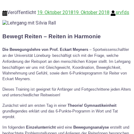
Veröffentlicht
19. Oktober 2018
19. Oktober 2018
srvfds
Bewegt Reiten – Reiten in Harmonie
Die Bewegungslehre von Prof. Eckart Meyners
– Sportwissenschaftler
an der Universität Lüneburg- beschäftigt sich mit der Frage, welche
Anforderung der Reitsport an den menschlichen Körper stellt.
Im Lehrgang
beschäftigen wir uns mit Gleichgewicht, Koordination, Beweglichkeit,
Wahrnehmung und Gefühl, sowie dem 6-Punkteprogramm für Reiter von
Eckart Meyners.
Dieses Training ist geeignet für Anfänger und Fortgeschrittene jeden Alters
und unterschiedlicher Reitweisen!
Zunächst wird am ersten Tag in einer
Theorie/ Gymnastikeinheit
grundlegendes erklärt und das 6-Punkte-Programm in Wort und Tat
erprobt.
I
m folgenden
Einzelunterricht
wird eine
Bewegungsanalyse
erstellt und
beobachtete Problemstellungen und Anliegen der ReiterInnen besprochen.