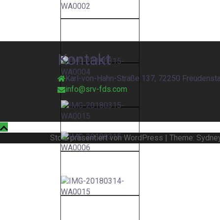
Kontakt
Karl-von-Hahn-Straße 137, 72250 Freudenst
info@srv-fds.com
Stolz präsentiert von WordPress
|
Theme:
Sydne