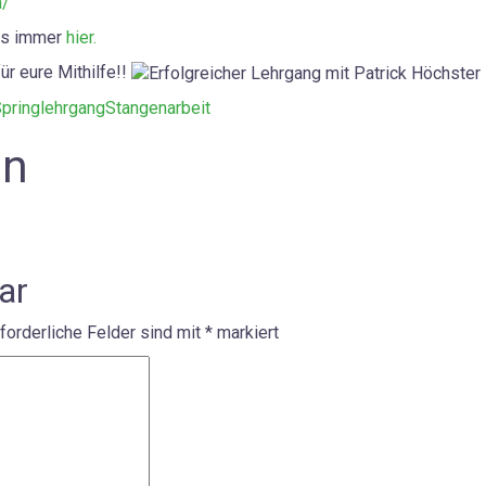
m/
ens immer
hier.
ür eure Mithilfe!!
pringlehrgang
Stangenarbeit
on
ar
forderliche Felder sind mit
*
markiert