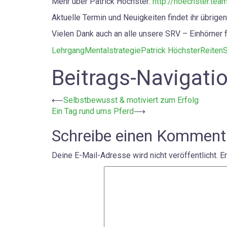
Mehr über Patrick Höchster:
http://hoechster.tea
Aktuelle Termin und Neuigkeiten findet ihr übrig
Vielen Dank auch an alle unsere SRV – Einhörner f
Lehrgang
Mentalstrategie
Patrick Höchster
Reiten
S
Beitrags-Navigati
⟵
Selbstbewusst & motiviert zum Erfolg
Ein Tag rund ums Pferd
⟶
Schreibe einen Komment
Deine E-Mail-Adresse wird nicht veröffentlicht.
Er