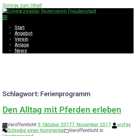
Springe zum Inhalt
Start
Angebot
Verein
Anlage
News
Schlagwort:
Ferienprogramm
Den Alltag mit Pferden erleben
Veröffentlicht
9. Oktober 2017
7. November 2017
srvfds
Schreibe einen Kommentar
Veröffentlicht in