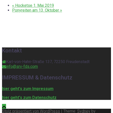
«
Hocketse 1. Mai 2019
Ponyreiten am 13. Oktober
»
Kontakt
Karl-von-Hahn-Straße 137, 72250 Freudenstadt
info@srv-fds.com
IMPRESSUM & Datenschutz
hier geht’s zum Impressum
hier geht’s zum Datenschutz
Stolz präsentiert von WordPress
|
Theme:
Sydney
by